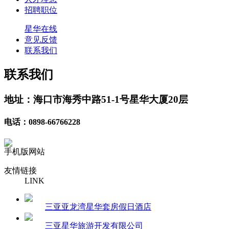
招聘职位
星华在线
意见反馈
联系我们
联系我们
地址：海口市海秀中路51-1号星华大厦20层
电话：0898-66766228
手机版网站
友情链接
LINK
三亚亚龙湾星华套房假日酒店
三亚星华旅游开发有限公司