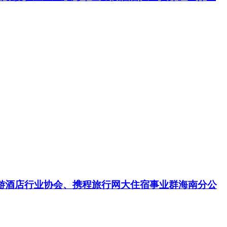
亚旅游酒店行业协会、携程旅行网大住宿事业群海南分公