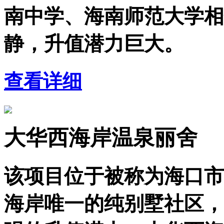
南中学、海南师范大学相
静，升值潜力巨大。
查看详细
大华西海岸温泉丽舍
该项目位于被称为海口市
海岸唯一的纯别墅社区，