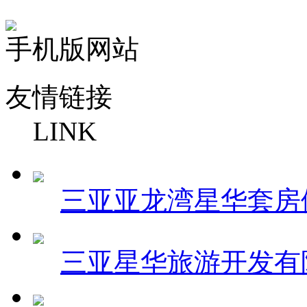
手机版网站
友情链接
LINK
三亚亚龙湾星华套房
三亚星华旅游开发有