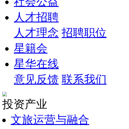
社会公益
人才招聘
人才理念
招聘职位
星籍会
星华在线
意见反馈
联系我们
投资产业
文旅运营与融合