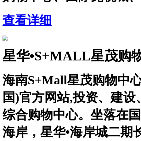
查看详细
星华•S+MALL星茂购
海南S+Mall星茂购物中
国)官方网站,投资、建
综合购物中心。坐落在国
海岸，星华•海岸城二期