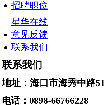
招聘职位
星华在线
意见反馈
联系我们
联系我们
地址：海口市海秀中路51
电话：0898-66766228